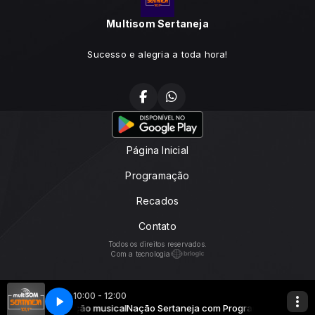
Multisom Sertaneja
Sucesso e alegria a toda hora!
Página Inicial
Programação
Recados
Contato
Todos os direitos reservados.
Com a tecnologia
10:00 - 12:00
a com Programação musical
fo goes here
Now Playing info goes here
Nação Sertaneja com Programação musical